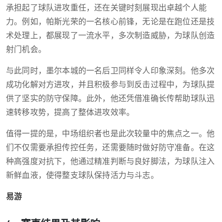
承担起了球队进攻重任，还在关键时刻展现出卓越个人能
力。例如，帕斯光荣的一名核心前锋，无论是在跑位还是技
术处理上，都展现了一流水平，多次制造威胁，为球队创造
射门机会。
与此同时，墨尔本城的一名后卫同样令人印象深刻。他多次
成功化解对方进攻，并且积极参与到反击过程中，为球队提
供了坚实的防守保障。此外，他还凭借准确长传帮助球队迅
速转移攻势，提高了整体进攻效率。
值得一提的是，中场组织者也是此次较量中的焦点之一。他
们不仅需要承担传控任务，还需要随时做好防守准备。在这
种高强度对抗下，他通过精准判断与良好脚法，为球队注入
新鲜血液，使得整支球队保持活力与斗志。
易游