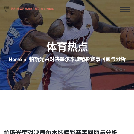
体育热点
Home
帕斯光荣对决墨尔本城精彩赛事回顾与分析
帕斯光荣对决墨尔本城精彩赛事回顾与分析