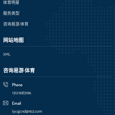
体育明星
服务类型
咨询易游·体育
网站地图
XML
咨询易游·体育
Phone
13121683196
Email
lycqjcnd@163.com