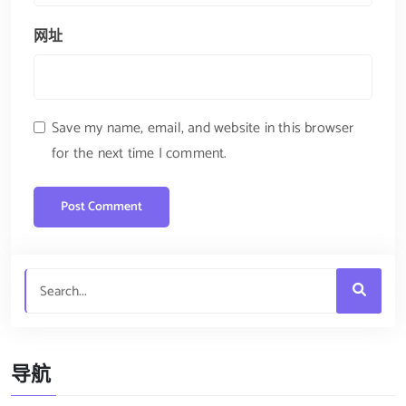
网址
Save my name, email, and website in this browser
for the next time I comment.
导航