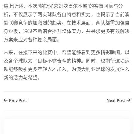
综上所述，本次“帕斯光荣对决墨尔本城”的赛事回顾与分
析，不仅展示了两支球队各自特点和实力，也揭示了当前澳
超联赛竞争愈加激烈的趋势。在技术层面，两队都需加强自
身短板，通过不断磨合提升整体实力，并寻求更多有效解决
方案来应对各种复杂局面。
未来，在接下来的比赛中，希望能够看到更多精彩瞬间，以
及各个球队为了目标不懈奋斗的精神。同时，也期待这项运
动能够吸引更多年轻人才加入，为澳大利亚足球的发展注入
新的活力与希望。
Prev Post
Next Post