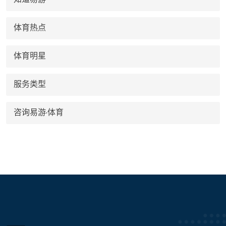
体育热点
体育明星
服务类型
咨询易游·体育