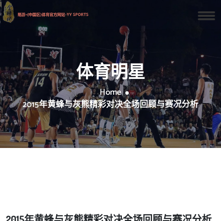
体育明星
Home
2015年黄蜂与灰熊精彩对决全场回顾与赛况分析
2015年黄蜂与灰熊精彩对决全场回顾与赛况分析