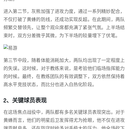
进入第二节，灰熊加强了进攻力度，通过一系列精妙配合，
不仅打破了黄蜂的防线，还成功实现反超。在此期间，两队
频繁交替领先，让整个观众席都充满了紧张气氛。上半场结
束时，双方分差微乎其微，为下半场的较量埋下了伏笔。
第三节中段，随着体能消耗加大，两队均出现了一定程度上
的失误。这时候，对于教练来说，是考验他们临场指挥能力
的时候。最终，在教练团队的有效调整下，双方依然保持着
高水平竞技状态，而比分也进入白热化阶段。
2、关键球员表现
在这场焦点战役中，两队都有多名关键球员表现突出。对于
黄蜂而言，他们的明星后卫发挥得尤为抢眼，他不仅在进攻
端贡献良多，还在防守时给予对手极大的压力。他全场砍下