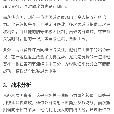
超过30分，同时助攻数也是可圈可点。
而灰熊方面，则有一位内线球员展现出了令人惊叹的统治
力。他在篮板争夺上几乎无可匹敌，多次为球队提供二次进
攻机会，并且他的防守也极大限制了黄蜂内线进攻。在末节
关键时刻，他的一记扣篮直接点燃了全队士气。
此外，两队替补球员同样值得关注，他们在比赛中的出色表
现，在一定程度上改变了比赛走势。尤其是黄蜂的一位年轻
替补，他在第四节连续命中三分，为球队追平比分立下赫赫
战功，使得整个比赛悬念重生。
3、战术分析
从战术层面来看，这是一场关于速度与力量的较量。黄蜂采
用快速转换进攻，通过外线投射不断撕扯灰熊防线。而灰熊
则偏向于控制节奏，他们利用强大的内线优势，通过低位单