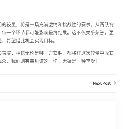
间的较量，将是一场充满激情和挑战性的赛事。从两队背
，每一个环节都可能影响最终结果。这不仅关乎荣誉，更
赴，希望借此机会实现目标。
彩表演，相信无论是哪一方获胜，都将在这次较量中收获
观众，我们则有幸见证这一切，无疑是一种享受！
Next Post