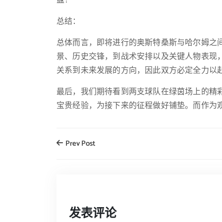
盘！
总结：
总体而言，即将进行的奥斯特桑斯与哈尔姆之
景、历史交锋，到战术安排以及关键人物表现
关系到未来发展的方向，因此双方必定全力以
最后，我们期待看到两支球队在绿茵场上的精
宝贵经验，为接下来的征程做好铺垫。而作为
Prev Post
发表评论