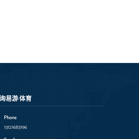
询易游·体育
Phone
13121683196