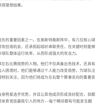
获得理想结果。
胜负的重要因素之一。在奥斯特桑斯阵中，有几位核心球
进攻创造机会，还承担起组织串联责任，在关键时刻能够
升球队整体运行效率，从而形成强大的攻击力。
够左右比赛局势的人物。他们不仅具备出色技术，还具有
陷入困境时，他们能够通过个人能力改变局势，为球队注
得特别关注，因为他们将成为左右整个赛事走向的重要变
自身明星选手优势，并且让其他成员形成良好配合，就都
体育竞技最吸引人的地方——每个瞬间都有可能发生翻