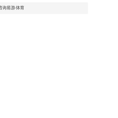
咨询易游·体育