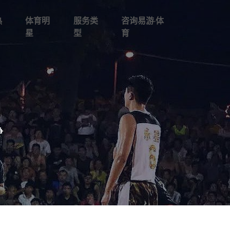
热
体育明
服务类
咨询易游·体
星
型
育
争