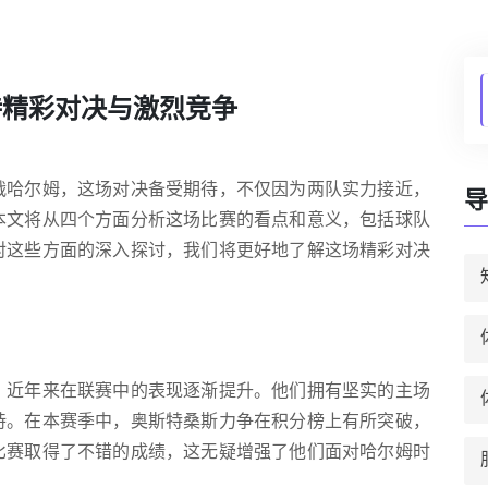
待精彩对决与激烈竞争
战哈尔姆，这场对决备受期待，不仅因为两队实力接近，
导
本文将从四个方面分析这场比赛的看点和意义，包括球队
对这些方面的深入探讨，我们将更好地了解这场精彩对决
，近年来在联赛中的表现逐渐提升。他们拥有坚实的主场
持。在本赛季中，奥斯特桑斯力争在积分榜上有所突破，
比赛取得了不错的成绩，这无疑增强了他们面对哈尔姆时