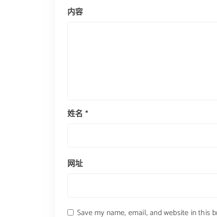
内容
姓名
*
网址
Save my name, email, and website in this 